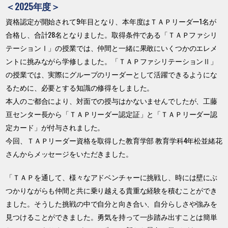
＜2025年度＞
資格認定が開始されて9年目となり、本年度はＴＡＰリーダー1名が
合格し、合計28名となりました。取得条件である「ＴＡＰファシリ
テーションⅠ」の授業では、仲間と一緒に果敢にいくつかのエレメ
ントに挑みながら学修しました。「ＴＡＰファシリテーションⅡ」
の授業では、実際にグループのリーダーとして活躍できるようにな
るために、必要とする知識の修得をしました。
本人のご都合により、対面での授与はかないませんでしたが、工藤
亘センター長から「ＴＡＰリーダー認定証」と「ＴＡＰリーダー認
定カード」が付与されました。
今回、ＴＡＰリーダー資格を取得した教育学部 教育学科4年松並緒花
さんからメッセージをいただきました。
「ＴＡＰを通して、様々なアドベンチャーに挑戦し、時には壁にぶ
つかりながらも仲間と共に乗り越える貴重な経験を積むことができ
ました。そうした挑戦の中で自分と向き合い、自分らしさや強みを
見つけることができました。勇気を持って一歩踏み出すことは簡単