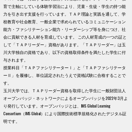
育で主軸にしている体験学習法により、児童・生徒・学生の持つ能
力を引き出す支援を行っています。ＴＡＰ理論と実践を通して、学
校教育や社会教育、一般企業で求められているコミュニケーション
能力・ファシリテーション能力・リーダーシップ等を身につけ、社
会に貢献できる人材を育成しています。 この人材育成の一つの証と
して「ＴＡＰリーダー」資格があります。「ＴＡＰリーダー」は玉
川大学独自の資格であり、以下の資格取得条件を満たした学生に付
与されます。
授業科目「ＴＡＰファシリテーターⅠ」と「ＴＡＰファシリテータ
ーⅡ」を履修し、単位認定されたうえで資格試験に合格することで
す。
玉川大学では、ＴＡＰリーダー資格を取得した学生に一般財団法人
オープンバッジ・ネットワークによるオープンバッジを2022年3月よ
り発行しています。オープンバッジとは、IMS Global Learning
Consortium（IMS Global）により国際技術標準規格化されたデジタル証
明です。