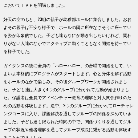
においてＴＡＰを開講しました。
好天の空のもと、23組の親子が幼稚部ホールに集合しました。おお
よその親子は不安な様子で、ホールの隅に所在なさそうに座ってい
る姿が印象的でした。子ども達もなにか動き出したいけれど、関わ
りがない人達のなかでアクティブに動くこともなく開始を待ってい
る様子でした。
ガイダンスの後に全員の「ハローハロー」の合唱で開始をして、い
よいよ本格的にプログラムがスタートします。心と身体を解す活動
をホールのなかで楽しみ、その後グループワークが開始されまし
た。子ども達は大きく4つのグループに分かれて活動が始まりまし
た。保護者は全員でアドベンチャー教育の理解と対人関係作りのた
めの活動を体験します。途中、2つのグループに分かれてローチャレ
ンジコースに入り、課題解決を通してグループの関係を深めていき
ました。子ども達も限られた時間の中で、関係づくりを通してグル
ープの状況や他者理解を通してグループ成長に繋がる活動を体験す
ることができました。