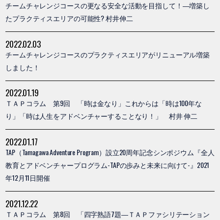
チームチャレンジコースの更なる安全な活動を目指して！―増築し
たプラクティスエリアの可能性? 村井伸二
2022.02.03
チームチャレンジコースのプラクティスエリアがリニューアル増築
しました！
2022.01.19
ＴＡＰコラム 第9回 「時は金なり」これからは「時は100年な
り」「時は人生をアドベンチャーすることなり！」 村井 伸二
2022.01.17
TAP（Tamagawa Adventure Program）設立20周年記念シンポジウム『全人
教育とアドベンチャープログラム-TAPの歩みと未来に向けて-』2021
年12月11日開催
2021.12.22
ＴＡＰコラム 第8回 「四字熟語7題―ＴＡＰファシリテーション