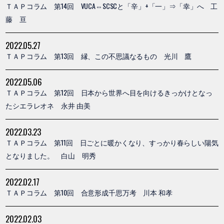
ＴＡＰコラム 第14回 VUCA⇔SCSCと「辛」+「一」⇒「幸」へ 工
藤 亘
2022.05.27
ＴＡＰコラム 第13回 縁、この不思議なるもの 光川 鷹
2022.05.06
ＴＡＰコラム 第12回 日本から世界へ目を向けるきっかけとなっ
たシエラレオネ 永井 由美
2022.03.23
ＴＡＰコラム 第11回 日ごとに暖かくなり、すっかり春らしい陽気
となりました。 白山 明秀
2022.02.17
ＴＡＰコラム 第10回 合意形成千思万考 川本 和孝
2022.02.03