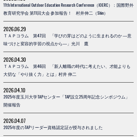
11th International Outdoor Education Research Conference（IOERC）：国際野外
教育研究学会 第11回大会 参加報告！ 村井伸二（Shin）
2026.06.29
ＴＡＰコラム 第47回 「学びの芽はどのように生まれるのか ―意
味づけと変容的学習の視点から―」光川 鷹
2026.04.30
ＴＡＰコラム 第46回 「新人離職の時代に考えたい、才能よりも
大切な「やり抜く力」とは」村井 伸二
2026.04.10
2025年度玉川大学TAPセンター「TAP設立25周年記念シンポジウム」
開催報告
2026.04.07
2025年度のTAPリーダー資格認定証が授与されました