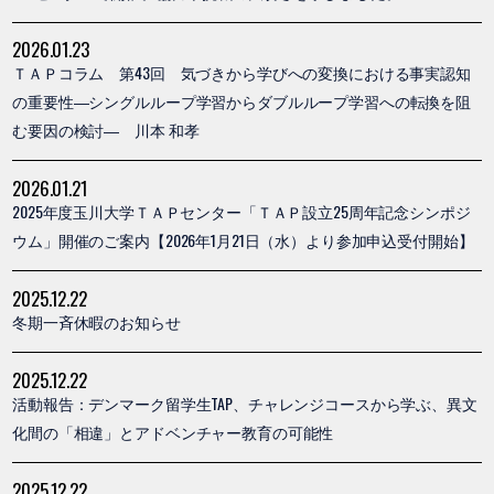
2026.01.23
ＴＡＰコラム 第43回 気づきから学びへの変換における事実認知
の重要性―シングルループ学習からダブルループ学習への転換を阻
む要因の検討― 川本 和孝
2026.01.21
2025年度玉川大学ＴＡＰセンター「ＴＡＰ設立25周年記念シンポジ
ウム」開催のご案内【2026年1月21日（水）より参加申込受付開始】
2025.12.22
冬期一斉休暇のお知らせ
2025.12.22
活動報告：デンマーク留学生TAP、チャレンジコースから学ぶ、異文
化間の「相違」とアドベンチャー教育の可能性
2025.12.22