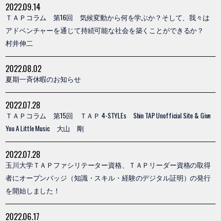
2022.09.14
ＴＡＰコラム 第16回 気候変動から何を学ぶか？そして、我々は
アドベンチャーを通じて持続可能な社会を築くことができるか？
村井伸二
2022.08.02
夏期一斉休暇のお知らせ
2022.07.28
ＴＡＰコラム 第15回 ＴＡＰ 4-STYLEs Shin TAP Unofficial Site & Give
You A Little Music 大山 剛
2022.07.28
玉川大学ＴＡＰファシリテーター資格、ＴＡＰリーダー資格の取得
者にオープンバッジ（知識・スキル・経験のデジタル証明）の発行
を開始しました！
2022.06.17