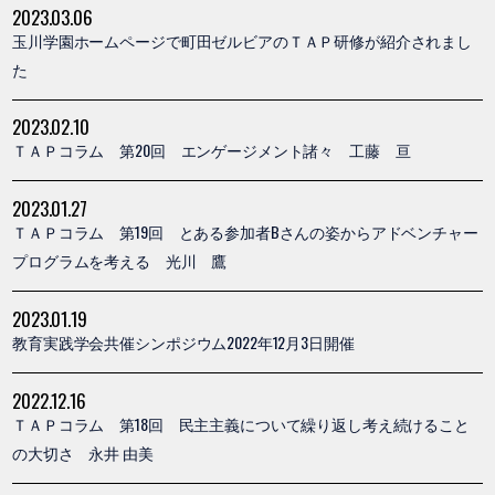
2023.03.06
玉川学園ホームページで町田ゼルビアのＴＡＰ研修が紹介されまし
た
2023.02.10
ＴＡＰコラム 第20回 エンゲージメント諸々 工藤 亘
2023.01.27
ＴＡＰコラム 第19回 とある参加者Bさんの姿からアドベンチャー
プログラムを考える 光川 鷹
2023.01.19
教育実践学会共催シンポジウム2022年12月3日開催
2022.12.16
ＴＡＰコラム 第18回 民主主義について繰り返し考え続けること
の大切さ 永井 由美