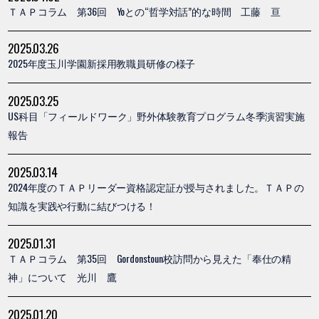
ＴＡＰコラム 第36回 Yoとの“哲学対話”的な時間 工藤 亘
2025.03.26
2025年度玉川学園新採用教職員研修の様子
2025.03.25
US科目「フィールドワーク」野外体験教育プログラム冬季演習実施
報告
2025.03.14
2024年度のＴＡＰリーダー資格認定証が授与されました。ＴＡＰの
知識を実践や行動に結びつける！
2025.01.31
ＴＡＰコラム 第35回 Gordonstoun校訪問から見えた「奉仕の精
神」について 光川 鷹
2025.01.20