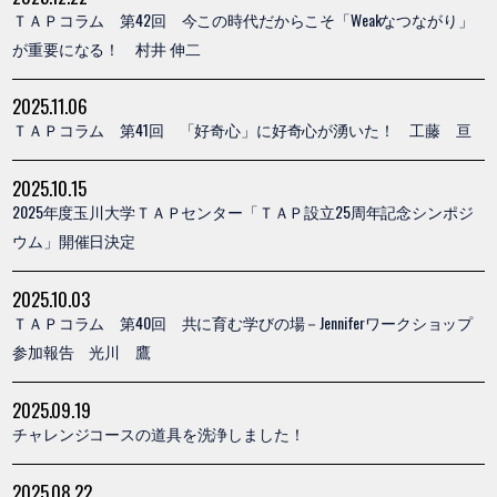
ＴＡＰコラム 第42回 今この時代だからこそ「Weakなつながり」
が重要になる！ 村井 伸二
2025.11.06
ＴＡＰコラム 第41回 「好奇心」に好奇心が湧いた！ 工藤 亘
2025.10.15
2025年度玉川大学ＴＡＰセンター「ＴＡＰ設立25周年記念シンポジ
ウム」開催日決定
2025.10.03
ＴＡＰコラム 第40回 共に育む学びの場－Jenniferワークショップ
参加報告 光川 鷹
2025.09.19
チャレンジコースの道具を洗浄しました！
2025.08.22