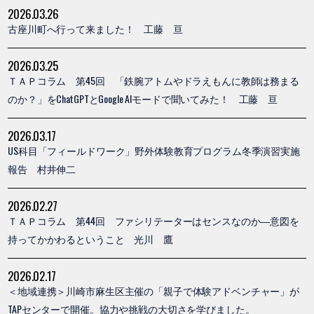
2026.03.26
古座川町へ行って来ました！ 工藤 亘
2026.03.25
ＴＡＰコラム 第45回 「鉄腕アトムやドラえもんに教師は務まる
のか？」をChatGPTとGoogle AIモードで聞いてみた！ 工藤 亘
2026.03.17
US科目「フィールドワーク」野外体験教育プログラム冬季演習実施
報告 村井伸二
2026.02.27
ＴＡＰコラム 第44回 ファシリテーターはセンスなのか―意図を
持ってかかわるということ 光川 鷹
2026.02.17
＜地域連携＞川崎市麻生区主催の「親子で体験アドベンチャー」が
TAPセンターで開催。協力や挑戦の大切さを学びました。