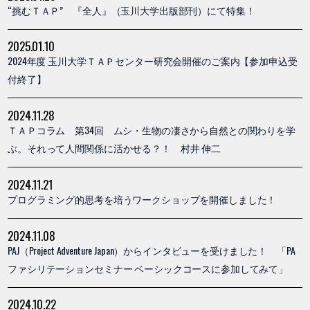
“挑むＴＡＰ” 『全人』（玉川大学出版部刊）にて特集！
2025.01.10
2024年度 玉川大学ＴＡＰセンター研究会開催のご案内【参加申込受
付終了】
2024.11.28
ＴＡＰコラム 第34回 ムシ・生物の凄さから自然との関わりを学
ぶ。それって人間関係に活かせる？！ 村井 伸二
2024.11.21
プログラミング的思考を培うワークショップを開催しました！
2024.11.08
PAJ（Project Adventure Japan）からインタビューを受けました！ 「PA
ファシリテーションセミナー ベーシックコースに参加してみて」
2024.10.22