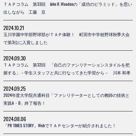
ＴＡＰコラム 第33回 John R. Woodenの「成功のピラミッド」を思い
出しながら 工藤 亘
2024.10.21
玉川学園中学部野球部がＴＡＰ体験！ 町田市中学校野球秋季大会
で第3位に入賞しました
2024.09.30
ＴＡＰコラム 第32回 「自己のファシリテーションスタイルを把
握する」－学生スタッフと共に行なってきた学習から－ 川本 和孝
2024.09.25
2024年度大学院共通科目「ファシリテーターとしての教師の技術と
実践A・B」終了報告！
2024.08.06
「PR TIMES STORY」WebでＴＡＰセンターが紹介されました！