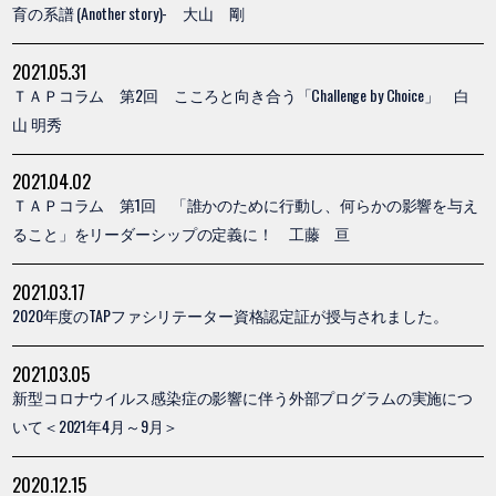
育の系譜 (Another story)- 大山 剛
2021.05.31
ＴＡＰコラム 第2回 こころと向き合う「Challenge by Choice」 白
山 明秀
2021.04.02
ＴＡＰコラム 第1回 「誰かのために行動し、何らかの影響を与え
ること」をリーダーシップの定義に！ 工藤 亘
2021.03.17
2020年度のTAPファシリテーター資格認定証が授与されました。
2021.03.05
新型コロナウイルス感染症の影響に伴う外部プログラムの実施につ
いて＜2021年4月～9月＞
2020.12.15