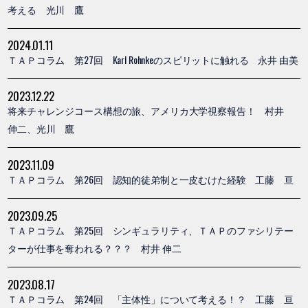
考える 光川 鷹
2024.01.11
ＴＡＰコラム 第27回 Karl Rohnkeのスピリットに触れる 永井 由美
2023.12.22
将来チャレンジコース構想の旅、アメリカ大学視察報告！ 村井
伸二、光川 鷹
2023.11.09
ＴＡＰコラム 第26回 認知的徒弟制と一皮むけた経験 工藤 亘
2023.09.25
ＴＡＰコラム 第25回 シンギュラリティ、ＴＡＰのファシリテー
ターが仕事を奪われる？？？ 村井 伸二
2023.08.17
ＴＡＰコラム 第24回 「主体性」について考える！？ 工藤 亘