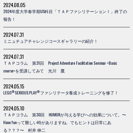
2024.08.05
2024年度大学春学期US科目「ＴＡＰファシリテーションⅠ」終了の
報告！
2024.07.31
ミニュチュアチャレンジコースギャラリーの紹介！
2024.07.31
ＴＡＰコラム 第31回 Project Adventure Facilitation Seminar =Basic
course=を受講してみて 光川 鷹
2024.05.15
®
®
LEGO
SERIOUS PLAY
ファシリテータ養成トレーニングを修了！
2024.05.10
ＴＡＰコラム 第30回 HUMORが与える学びへの効果について。〜
Have funって難しい時がありますね。でもヒントは日常にあ
る？？？〜 村井 伸二