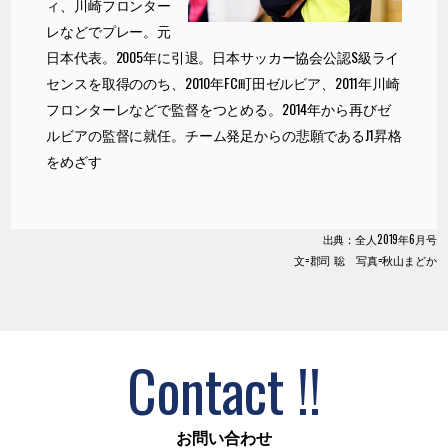
ィ、川崎フロンター
レなどでプレー。元
日本代表。2005年に引退。日本サッカー協会公認S級ライ
センスを取得ののち、2010年FC町田ゼルビア、2011年川崎
フロンターレなどで監督をつとめる。2014年から再びゼ
ルビアの監督に就任。チーム発足からの悲願であるJ1昇格
をめざす
出典：全人2019年6月号
文=郡司 聡 写真=秋山まどか
Contact !!
お問い合わせ