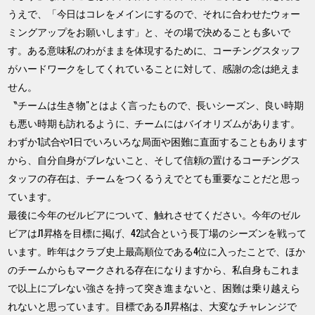
うえで、「今日はコレをメインにするので、それに合わせたウォー
ミングアップをお願いします」と、その場で決めることも多いで
す。ある意味私のわがままを体現するために、コーチングスタッフ
がハードワークをしてくれていることに対して、感謝の念は絶えま
せん。
〝チームは生き物″とはよく言ったもので、長いシーズン、良い時期
も悪い時期も訪れるように、チームにはバイオリズムがあります。
わずか1試合や1日でいろいろな局面や困難に直面することもあります
から、自分自身がブレないこと、そして信頼の置けるコーチングス
タッフの存在は、チームをつくるうえでとても重要なことだと思っ
ています。
最後に今年のゼルビアについて、触れさせてください。今年のゼル
ビアはJ1昇格を目標に掲げ、42試合という長丁場のシーズンを戦って
います。昨年はクラブ史上最高順位である4位に入ったことで、ほか
のチームからもマークされる存在になりますから、私自身もこれま
で以上にブレない強さを持って突き進まないと、困難は乗り越えら
れないと思っています。目標であるJ1昇格は、大変なチャレンジで