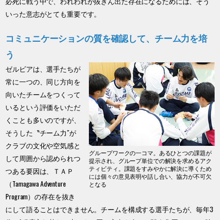
必死に戦う中で、われわれが抜きん出た存在になるためには、そう
いった意志がとても重要です。
コミュニケーションの質を確認して、チーム力を培
う
ゼルビアは、選手たちが
常に一つの、同じ方向を
向いたチームをつくって
いるという評価をいただ
くことも多いのですが、
そうした〝チーム力″が
クラブの文化や空気感と
グループワークの一コマ。あるひとつの課題が
して周囲から認められつ
提示され、グループ単位での解決を求めるアク
ティビティ。課題をすみやかに解決に導くため
つある要因は、ＴＡＰ
には個々の意見表明や話し合い、協力が不可欠
（Tamagawa Adventure
となる
Program）の存在を抜き
にして語ることはできません。チームを構成する選手たちが、毎年3