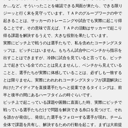
か……など。そういったことを確認できる局面が来たら、できる限り
ジーッと行く末を見守っています。ＴＡＰのグループワークの中で
起きることは、サッカーのトレーニングや試合でも実際に起こり得
ることです。その意味で言えば、ＴＡＰの活動はサッカーで起こり
得る課題を解決するうえで、大きな役割を果たしています。
実際にピッチ上で戦うのは選手たちで、私を含めたコーチングスタ
ッフは、ピッチにはいません。もちろん試合中にベンチから指示を
出すことはできますが、冷静に試合を見ていると言っても、ピッチ
上で起きている全てのことは見えませんし、ベンチから見えている
ことと、選手たちが実際に体感していることは、必ずしも一致する
とは限りません。実際にわれわれコーチングスタッフが課題解決に
向けたアイディアを直接選手たちへと提案できるタイミングは、前
半と後半の間にあるハーフタイムの時ぐらいです。
ピッチ上で起こっている課題や困難に直面した時、実際にピッチで
戦っている選手たちだけで問題を解決できる糸口を見つけて、それ
を誰かが発信し、発信した選手をフォローする選手が現れ、チーム
全体で課題を共有し、解決するための行動を起こす。まずは大前提