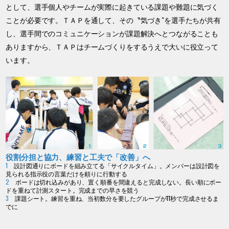
として、選手個人やチームが実際に起きている課題や難題に気づく
ことが必要です。ＴＡＰを通して、その〝気づき″を選手たちが共有
し、選手間でのコミュニケーションが課題解決へとつながることも
ありますから、ＴＡＰはチームづくりをするうえで大いに役立って
います。
役割分担と協力、練習と工夫で「改善」へ
1
設計図通りにボードを組み立てる「サイクルタイム」。メンバーは設計図を
見られる指示役の言葉だけを頼りに行動する
2
ボードは切れ込みがあり、置く順番を間違えると完成しない。長い順にボー
ドを重ねて計測スタート。完成までの早さを競う
3
課題シート。練習を重ね、当初数分を要したグループが11秒で完成させるま
でに