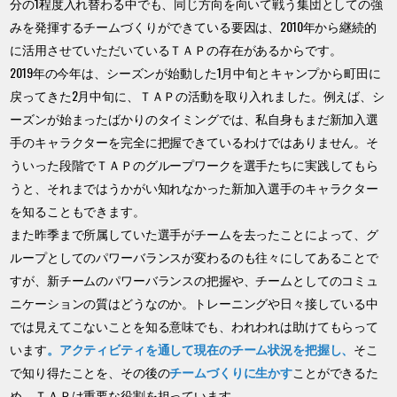
分の1程度入れ替わる中でも、同じ方向を向いて戦う集団としての強
みを発揮するチームづくりができている要因は、2010年から継続的
に活用させていただいているＴＡＰの存在があるからです。
2019年の今年は、シーズンが始動した1月中旬とキャンプから町田に
戻ってきた2月中旬に、ＴＡＰの活動を取り入れました。例えば、シ
ーズンが始まったばかりのタイミングでは、私自身もまだ新加入選
手のキャラクターを完全に把握できているわけではありません。そ
ういった段階でＴＡＰのグループワークを選手たちに実践してもら
うと、それまではうかがい知れなかった新加入選手のキャラクター
を知ることもできます。
また昨季まで所属していた選手がチームを去ったことによって、グ
ループとしてのパワーバランスが変わるのも往々にしてあることで
すが、新チームのパワーバランスの把握や、チームとしてのコミュ
ニケーションの質はどうなのか。トレーニングや日々接している中
では見えてこないことを知る意味でも、われわれは助けてもらって
います
。アクティビティを通して現在のチーム状況を把握し、
そこ
で知り得たことを、その後の
チームづくりに生かす
ことができるた
め、ＴＡＰは重要な役割を担っています。