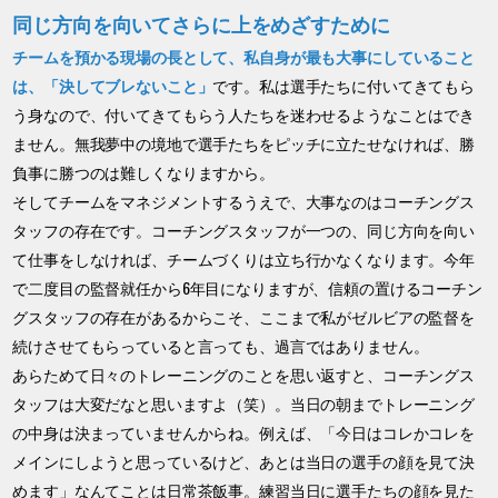
同じ方向を向いてさらに上をめざすために
チームを預かる現場の長として、私自身が最も大事にしていること
は、「決してブレないこと」
です。私は選手たちに付いてきてもら
う身なので、付いてきてもらう人たちを迷わせるようなことはでき
ません。無我夢中の境地で選手たちをピッチに立たせなければ、勝
負事に勝つのは難しくなりますから。
そしてチームをマネジメントするうえで、大事なのはコーチングス
タッフの存在です。コーチングスタッフが一つの、同じ方向を向い
て仕事をしなければ、チームづくりは立ち行かなくなります。今年
で二度目の監督就任から6年目になりますが、信頼の置けるコーチン
グスタッフの存在があるからこそ、ここまで私がゼルビアの監督を
続けさせてもらっていると言っても、過言ではありません。
あらためて日々のトレーニングのことを思い返すと、コーチングス
タッフは大変だなと思いますよ（笑）。当日の朝までトレーニング
の中身は決まっていませんからね。例えば、「今日はコレかコレを
メインにしようと思っているけど、あとは当日の選手の顔を見て決
めます」なんてことは日常茶飯事。練習当日に選手たちの顔を見た