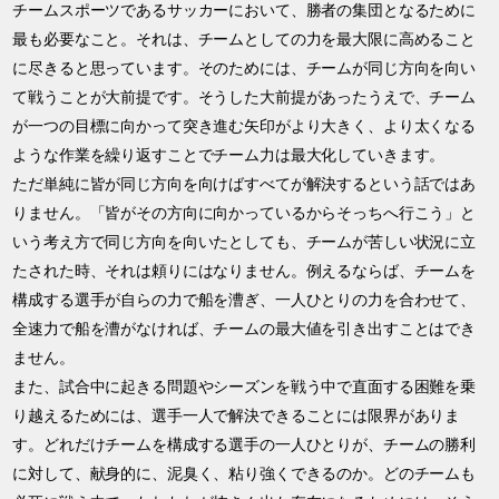
チームスポーツであるサッカーにおいて、勝者の集団となるために
最も必要なこと。それは、チームとしての力を最大限に高めること
に尽きると思っています。そのためには、チームが同じ方向を向い
て戦うことが大前提です。そうした大前提があったうえで、チーム
が一つの目標に向かって突き進む矢印がより大きく、より太くなる
ような作業を繰り返すことでチーム力は最大化していきます。
ただ単純に皆が同じ方向を向けばすべてが解決するという話ではあ
りません。「皆がその方向に向かっているからそっちへ行こう」と
いう考え方で同じ方向を向いたとしても、チームが苦しい状況に立
たされた時、それは頼りにはなりません。例えるならば、チームを
構成する選手が自らの力で船を漕ぎ、一人ひとりの力を合わせて、
全速力で船を漕がなければ、チームの最大値を引き出すことはでき
ません。
また、試合中に起きる問題やシーズンを戦う中で直面する困難を乗
り越えるためには、選手一人で解決できることには限界がありま
す。どれだけチームを構成する選手の一人ひとりが、チームの勝利
に対して、献身的に、泥臭く、粘り強くできるのか。どのチームも