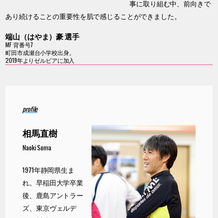
事に取り組む中、前向きで
あり続けることの重要性を肌で感じることができました。
端山（はやま）豪 選手
MF 背番号7
町田市成瀬台小学校出身。
2019年よりゼルビアに加入
profile
相馬直樹
Naoki Soma
1971年静岡県生ま
れ。早稲田大学卒業
後、鹿島アントラー
ズ、東京ヴェルデ