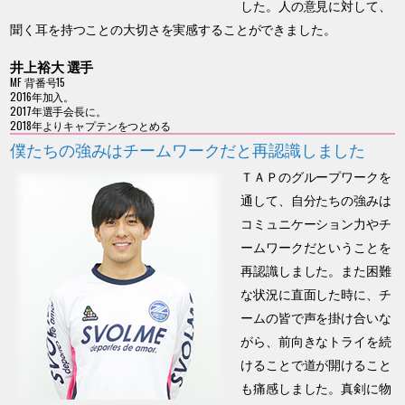
した。人の意見に対して、
聞く耳を持つことの大切さを実感することができました。
井上裕大 選手
MF 背番号15
2016年加入。
2017年選手会長に。
2018年よりキャプテンをつとめる
僕たちの強みはチームワークだと再認識しました
ＴＡＰのグループワークを
通して、自分たちの強みは
コミュニケーション力やチ
ームワークだということを
再認識しました。また困難
な状況に直面した時に、チ
ームの皆で声を掛け合いな
がら、前向きなトライを続
けることで道が開けること
も痛感しました。真剣に物