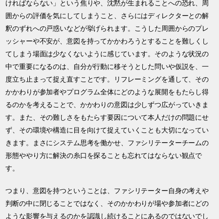
ければならない」という焦りや、沈黙が生まれることへの恐れ、周
囲からの評価を気にしてしまうこと、さらにはディレクターとの解
釈のずれへの戸惑いなどが挙げられます。こうした周囲からのプレ
ッシャーや不安が、意図を持ってかかわろうとすることを難しくし
てしまう場面は少なくないように感じています。そのような状況の
中で重要になるのは、自分が行動に移そうとした問いや仮説を、一
度立ち止まって捉え直すことです。リフレーミングを通して、その
かかわりが参加者やプログラム全体にどのような展開をもたらし得
るのかを考えることで、かかわりの意図は少しずつ広がっていきま
す。また、その難しさをもたらす要因について本人だけの問題にせ
ず、その環境や構造に目を向けて捉えていくことも大切になってい
きます。まさにシステム思考を働かせ、ファシリテーターチームの
形態ややり方に解決の糸口を探ることも忘れてはならない観点で
す。
つまり、意図を持つということは、ファシリテーター自身の考えや
判断の中に閉じることではなく、そのかかわりが場や参加者にどの
ような影響を与えるのかを認識し続けることにあるのではないでし