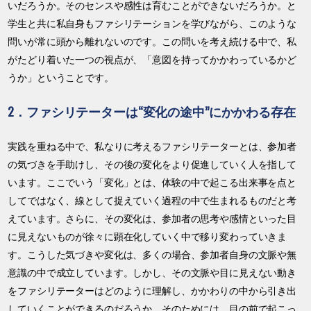
いだろうか。そのセンスや感性は育むことができないだろうか。と
学生と共に私自身もファシリテーションを学びながら、このような
問いが常に頭から離れないのです。この問いを考え続ける中で、私
がたどり着いた一つの視点が、「意図を持ってかかわっているかど
うか」ということです。
2．ファシリテーターは“変化の途中”にかかわる存在
実践を重ねる中で、私なりに考えるファシリテーターとは、参加者
の気づきを手助けし、その後の変化をより促進していく人を指して
います。ここでいう「変化」とは、体験の中で起こる出来事を点と
してではなく、線として捉えていく過程の中で生まれるものだと考
えています。さらに、その変化は、参加者の思考や感情といった目
に見えないものが徐々に顕在化していく中で移り変わっていきま
す。こうした気づきや変化は、多くの場合、参加者自身の文脈や無
意識の中で成立しています。しかし、その文脈や目に見えない動き
をファシリテーターはどのように理解し、かかわりの中から引き出
していくことができるのだろうか。そのためには、目の前で起こっ