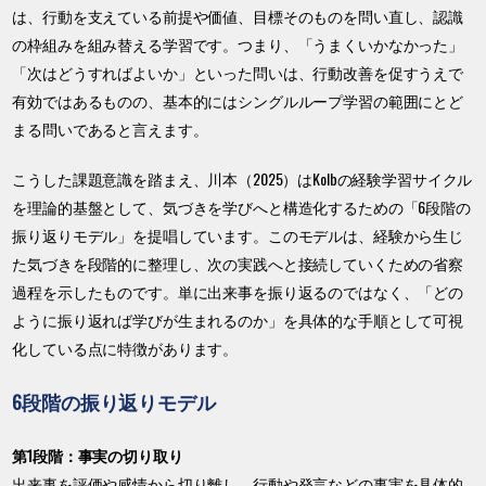
は、行動を支えている前提や価値、目標そのものを問い直し、認識
の枠組みを組み替える学習です。つまり、「うまくいかなかった」
「次はどうすればよいか」といった問いは、行動改善を促すうえで
有効ではあるものの、基本的にはシングルループ学習の範囲にとど
まる問いであると言えます。
こうした課題意識を踏まえ、川本（2025）はKolbの経験学習サイクル
を理論的基盤として、気づきを学びへと構造化するための「6段階の
振り返りモデル」を提唱しています。このモデルは、経験から生じ
た気づきを段階的に整理し、次の実践へと接続していくための省察
過程を示したものです。単に出来事を振り返るのではなく、「どの
ように振り返れば学びが生まれるのか」を具体的な手順として可視
化している点に特徴があります。
6段階の振り返りモデル
第1段階：事実の切り取り
出来事を評価や感情から切り離し、行動や発言などの事実を具体的