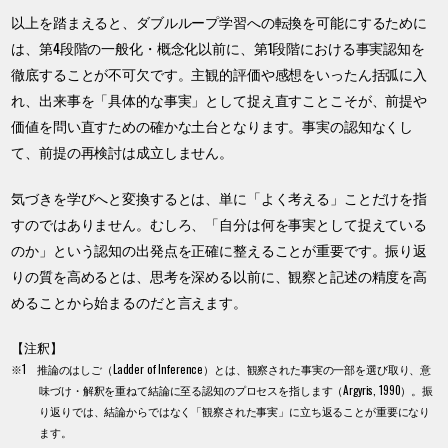
以上を踏まえると、ダブルループ学習への転換を可能にするために
は、第4段階の一般化・概念化以前に、第1段階における事実認知を
徹底することが不可欠です。主観的評価や感想をいったん括弧に入
れ、出来事を「具体的な事実」として捉え直すことこそが、前提や
価値を問い直すための確かな土台となります。事実の認知なくし
て、前提の再検討は成立しません。
気づきを学びへと変換するとは、単に「よく考える」ことだけを指
すのではありません。むしろ、「自分は何を事実として捉えている
のか」という認知の出発点を正確に整えることが重要です。振り返
りの質を高めるとは、思考を深める以前に、観察と記述の精度を高
めることから始まるのだと言えます。
【注釈】
※1 推論のはしご（Ladder of Inference）とは、観察された事実の一部を選び取り、意
味づけ・解釈を重ねて結論に至る認知のプロセスを指します（Argyris, 1990）。振
り返りでは、結論からではなく「観察された事実」に立ち返ることが重要になり
ます。