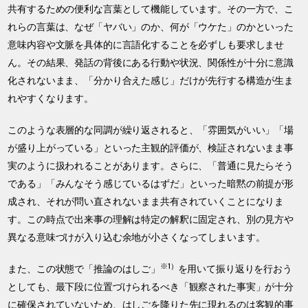
共有するための便利な言葉として機能しています。その一方で、こ
れらの言葉は、なぜ「ヤバい」のか、何が「ウケた」のかといった
意味内容や文脈を具体的に言語化することを必ずしも要求しませ
ん。その結果、発話の背後にある行動や状況、関係性が十分に意識
化されないまま、「分かり合えた感じ」だけが先行する構造が生ま
れやすくなります。
このような表層的な同調が繰り返されると、「雰囲気がいい」「場
が盛り上がっている」といった主観的評価が、検証されないまま事
実のように扱われることがあります。さらに、「普通に見たらそう
である」「みんなそう感じているはずだ」といった暗黙の前提が形
成され、それが問い直されないまま共有されていくことになりま
す。この時点で出来事の理解は特定の解釈に固定され、別の見方や
異なる意味づけが入り込む余地が小さくなってしまいます。
※1）
また、この状態で「推論のはしご」
を用いて振り返りを行おう
としても、最下段に位置づけられるべき「観察された事実」が十分
に確保されていないため、はしごを降りた先に現れるのは客観的事