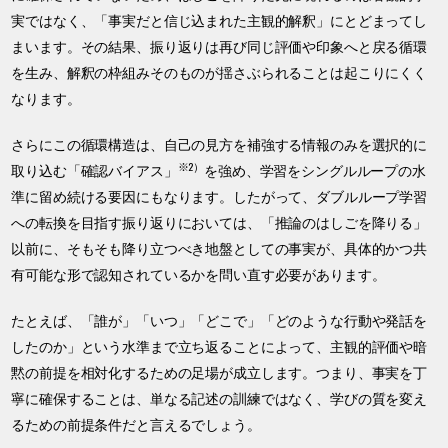
実ではなく、「事実だと信じ込まれた主観的解釈」にとどまってし
まいます。その結果、振り返りは再び同じ評価や印象へと戻る循環
を生み、解釈の枠組みそのものが揺さぶられることは起こりにくく
なります。
さらにこの循環構造は、自己の見方を補強する情報のみを選択的に
※2）
取り込む「確認バイアス」
を強め、学習をシングルループの水
準に留め続ける要因にもなります。したがって、ダブルループ学習
への転換を目指す振り返りにおいては、「推論のはしごを降りる」
以前に、そもそも降り立つべき地盤としての事実が、具体的かつ共
有可能な形で認知されているかを問い直す必要があります。
たとえば、「誰が」「いつ」「どこで」「どのような行動や発話を
したのか」という水準まで立ち返ることによって、主観的評価や暗
黙の前提を相対化するための足場が成立します。つまり、事実を丁
寧に確保することは、単なる記述の訓練ではなく、学びの質を変え
るための前提条件だと言えるでしょう。