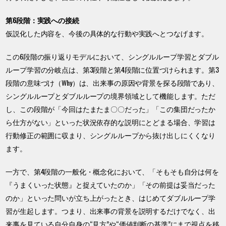
第6段階：実践への接続
仮説化した内容を、今後の具体的な行動や実践へとつなげます。
この6段階の振り返りモデルにおいて、シングルループ学習とダブル
ループ学習の分岐点は、第3段階と第4段階に位置づけられます。第3
段階の意味づけ（Why）は、出来事の原因や背景を探る段階であり、
シングルループとダブルループの境界領域として機能します。ただ
し、この段階が「今回はたまたま〇〇だった」「この集団だったか
ら仕方がない」といった状況依存的な説明にとどまる場合、学習は
行動修正の範囲に収まり、シングルループから抜け出しにくくなり
ます。
一方で、第4段階の一般化・概念化において、「そもそも自分は何を
『うまくいった状態』と捉えていたのか」「その前提は妥当だった
のか」といった問いが立ち上がったとき、はじめてダブルループ学
習が生起します。つまり、出来事の背景を説明するだけでなく、出
来事を見ている自分自身の“見方”や“価値判断の基準”にまで視点を移