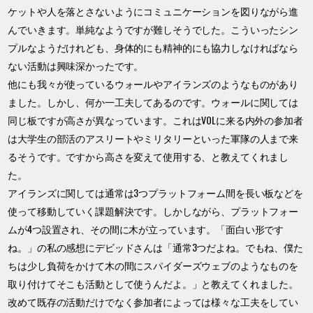
ケットや人を落とさないようにコミュニケーションを図りながら進
んでいきます。単純なようですが難しそうでした。こういったシン
プルなようだけれども、身体的にも精神的にも協力しなければなら
ない活動は興味深かったです。
他にも我々が使っているウォールやアイランズのようなものがあり
ました。しかし、何か一工夫してあるのです。ウォールに関しては
同じ板ですが高さが異なっています。これはVOLに来る内外の参加者
は大学生の部活のアスリートやミリタリーといった軍隊の人まで来
るそうです。ですから高さを変えて使用する、と教えてくれまし
た。
アイランズに関しては通常は3つプラットフォーム間を長い板などを
使って移動していく課題解決です。しかしながら、プラットフォー
ムが4つ設置され、その間に木が立っています。「面白い形です
ね。」の私の感想にデビッドさんは「通常3つだよね。でもね、僕た
ちは少し負荷をかけて木の間にスパイダーズウェブのようなものを
取り付けてそこも活動として使うんだよ。」と教えてくれました。
改めて既存の活動だけでなく参加者によっては様々な工夫をしてい