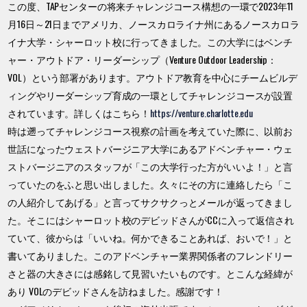
この度、TAPセンターの将来チャレンジコース構想の一環で2023年11
月16日～21日までアメリカ、ノースカロライナ州にあるノースカロラ
イナ大学・シャーロット校に行ってきました。この大学にはベンチ
ャー・アウトドア・リーダーシップ（Venture Outdoor Leadership：
VOL）という部署があります。アウトドア教育を中心にチームビルデ
ィングやリーダーシップ育成の一環としてチャレンジコースが設置
されています。詳しくはこちら！
https://venture.charlotte.edu
時は遡ってチャレンジコース視察の計画を考えていた際に、以前お
世話になったウェストバージニア大学にあるアドベンチャー・ウェ
ストバージニアのスタッフが「この大学行った方がいいよ！」と言
っていたのをふと思い出しました。久々にその方に連絡したら「こ
の人紹介してあげる」と言ってサクサクっとメールが返ってきまし
た。そこにはシャーロット校のデビッドさんがCCに入って返信され
ていて、彼からは「いいね。何かできることあれば、おいで！」と
書いてありました。このアドベンチャー業界関係者のフレンドリー
さと器の大きさには感銘して見習いたいものです。とこんな経緯が
あり VOLのデビッドさんを訪ねました。感謝です！