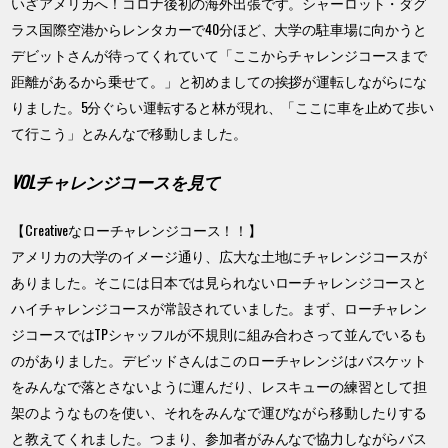
いざアメリカへ！コロナ後初の海外出張です。シャーロット・ダグ
ラス国際空港からレンタカーで40分ほど、大学の駐車場に向かうと
デビットさんが待ってくれていて「ここからチャレンジコースまで
距離があるから乗せて。」と初めましての挨拶が運転しながらにな
りました。5分ぐらい運転すると林が現れ、「ここに車を止めて歩い
て行こう」とみんなで移動しました。
VOLチャレンジコースを見て
【Creativeなローチャレンジコース！！】
アメリカの大学のイメージ通り、広大な土地にチャレンジコースが
ありました。そこには日本では見られないローチャレンジコースと
ハイチャレンジコースが常設されていました。まず、ローチャレン
ジコースではTPシャッフルが不規則に組み合わさって並んでいるも
のがありました。デビッドさんはこのローチャレンジはバスケット
をみんなで落とさないように運んだり、レスキューの練習として担
架のようなものを使い、それをみんなで運びながら移動したりする
と教えてくれました。つまり、参加者がみんなで協力しながらバス